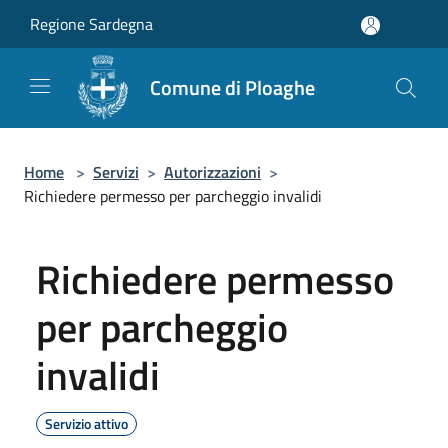
Salta al contenuto principale
Regione Sardegna
Comune di Ploaghe
Home
>
Servizi
>
Autorizzazioni
>
Richiedere permesso per parcheggio invalidi
Richiedere permesso
per parcheggio
invalidi
Servizio attivo