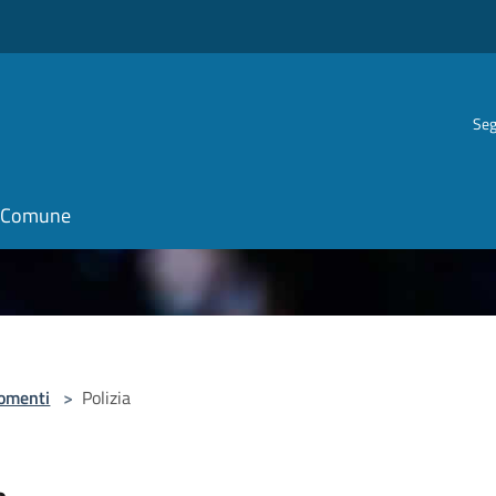
Seg
il Comune
omenti
>
Polizia