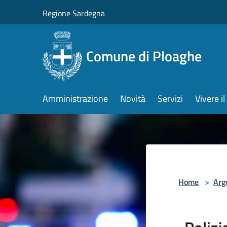
Salta al contenuto principale
Regione Sardegna
Comune di Ploaghe
Amministrazione
Novità
Servizi
Vivere 
Home
>
Arg