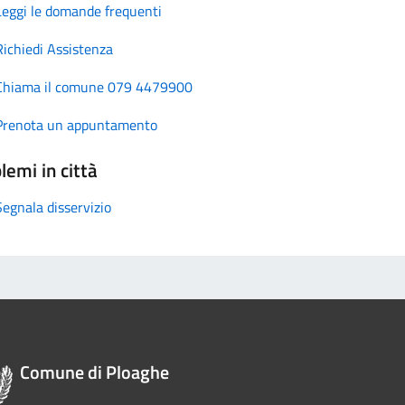
Leggi le domande frequenti
Richiedi Assistenza
Chiama il comune 079 4479900
Prenota un appuntamento
lemi in città
Segnala disservizio
Comune di Ploaghe