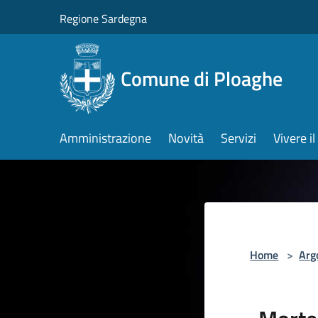
Salta al contenuto principale
Regione Sardegna
Comune di Ploaghe
Amministrazione
Novità
Servizi
Vivere 
Home
>
Arg