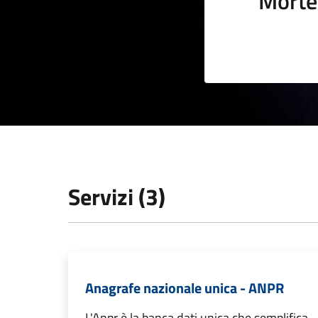
Morte
Servizi (3)
Anagrafe nazionale unica - ANPR
L'Anpr è la banca dati unica che semplifica