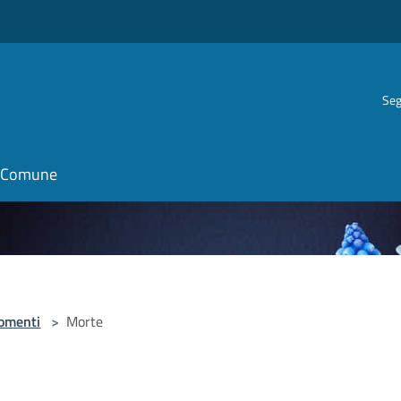
Seg
il Comune
omenti
>
Morte