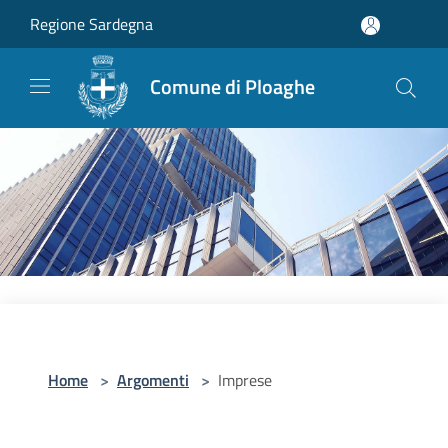
Salta al contenuto principale
Regione Sardegna
Comune di Ploaghe
Home
>
Argomenti
>
Imprese