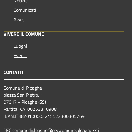
Notizie
Comunicati
Avvisi
VIVERE IL COMUNE
Luoghi
Eventi
CONTATTI
Comune di Ploaghe
piazza San Pietro, 1
07017 - Ploaghe (SS)
Partita IVA: 00253310908
IBAN:IT38Y0100003245522300305769
PEC:comunediploaghe@pec.comune.ploaghe.ss.it