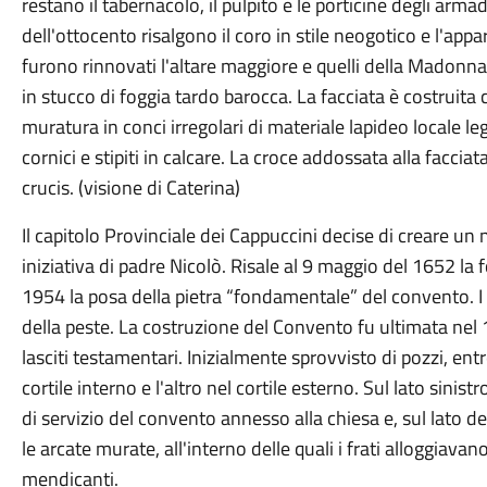
restano il tabernacolo, il pulpito e le porticine degli arm
dell'ottocento risalgono il coro in stile neogotico e l'appa
furono rinnovati l'altare maggiore e quelli della Madonna
in stucco di foggia tardo barocca. La facciata è costruit
muratura in conci irregolari di materiale lapideo locale le
cornici e stipiti in calcare. La croce addossata alla facciat
crucis. (visione di Caterina)
Il capitolo Provinciale dei Cappuccini decise di creare 
iniziativa di padre Nicolò. Risale al 9 maggio del 1652 la
1954 la posa della pietra “fondamentale” del convento. I
della peste. La costruzione del Convento fu ultimata nel 1
lasciti testamentari. Inizialmente sprovvisto di pozzi, en
cortile interno e l'altro nel cortile esterno. Sul lato sinist
di servizio del convento annesso alla chiesa e, sul lato de
le arcate murate, all'interno delle quali i frati alloggiavan
mendicanti.