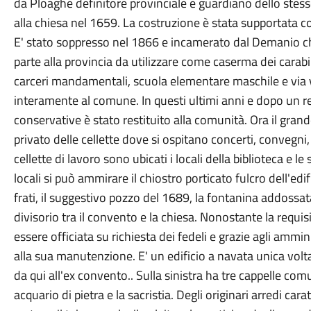
da Ploaghe definitore provinciale e guardiano dello stes
alla chiesa nel 1659. La costruzione è stata supportata 
E' stato soppresso nel 1866 e incamerato dal Demanio ch
parte alla provincia da utilizzare come caserma dei carabin
carceri mandamentali, scuola elementare maschile e via vi
interamente al comune. In questi ultimi anni e dopo un r
conservative è stato restituito alla comunità. Ora il grand
privato delle cellette dove si ospitano concerti, convegni, m
cellette di lavoro sono ubicati i locali della biblioteca e 
locali si può ammirare il chiostro porticato fulcro dell'edi
frati, il suggestivo pozzo del 1689, la fontanina addossat
divisorio tra il convento e la chiesa. Nonostante la requi
essere officiata su richiesta dei fedeli e grazie agli amm
alla sua manutenzione. E' un edificio a navata unica volta
da qui all'ex convento.. Sulla sinistra ha tre cappelle comu
acquario di pietra e la sacristia. Degli originari arredi cara