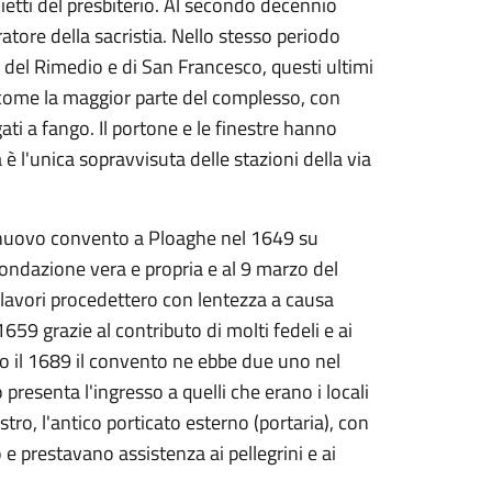
adietti del presbiterio. Al secondo decennio
ratore della sacristia. Nello stesso periodo
 del Rimedio e di San Francesco, questi ultimi
a come la maggior parte del complesso, con
gati a fango. Il portone e le finestre hanno
a è l'unica sopravvisuta delle stazioni della via
un nuovo convento a Ploaghe nel 1649 su
 fondazione vera e propria e al 9 marzo del
 lavori procedettero con lentezza a causa
659 grazie al contributo di molti fedeli e ai
tro il 1689 il convento ne ebbe due uno nel
ro presenta l'ingresso a quelli che erano i locali
stro, l'antico porticato esterno (portaria), con
o e prestavano assistenza ai pellegrini e ai