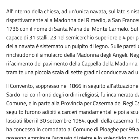
All'interno della chiesa, ad un'unica navata, sul lato sini
rispettivamente alla Madonna del Rimedio, a San Francesco
1736 con il nome di Santa Maria del Monte Carmelo. Sul la
capace di 31 stalli, 23 nel semicerchio superiore e 4 per p
della navata è sistemato un pulpito di legno. Sulle pareti 
rinchiudono il simulacro della Madonna degli Angeli. Negli
rifacimento del pavimento della Cappella della Madonna 
tramite una piccola scala di sette gradini conduceva ad un
Il Convento, soppresso nel 1866 in seguito all'attuazione
Sardo nei confronti degli ordini religiosi, fu incamerato d
Comune, e in parte alla Provincia per Caserma dei Regi Ca
seguito furono adibiti a carceri mandamentali e poi a scuol
lasciati liberi il 30 settembre 1964, quelli della caserma 
ha concesso in comodato al Comune di Ploaghe per 99 ann
possono ammirare l'acquaio di pietra e lo splendido pozzo 