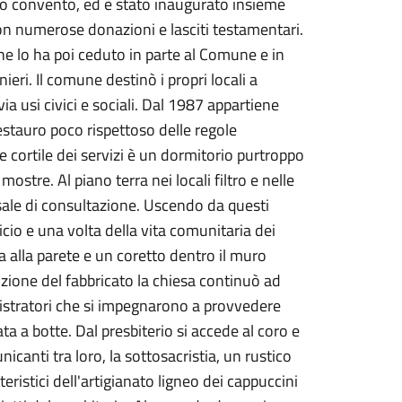
so convento, ed è stato inaugurato insieme
con numerose donazioni e lasciti testamentari.
e lo ha poi ceduto in parte al Comune e in
ieri. Il comune destinò i propri locali a
a usi civici e sociali. Dal 1987 appartiene
estauro poco rispettoso delle regole
e cortile dei servizi è un dormitorio purtroppo
ostre. Al piano terra nei locali filtro e nelle
le sale di consultazione. Uscendo da questi
ficio e una volta della vita comunitaria dei
a alla parete e un coretto dentro il muro
sizione del fabbricato la chiesa continuò ad
inistratori che si impegnarono a provvedere
ta a botte. Dal presbiterio si accede al coro e
nicanti tra loro, la sottosacristia, un rustico
tteristici dell'artigianato ligneo dei cappuccini