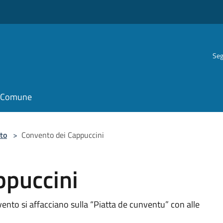
Seg
il Comune
to
>
Convento dei Cappuccini
ppuccini
ento si affacciano sulla “Piatta de cunventu” con alle