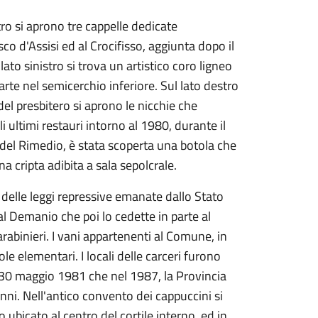
stro si aprono tre cappelle dedicate
 d'Assisi ed al Crocifisso, aggiunta dopo il
to sinistro si trova un artistico coro ligneo
arte nel semicerchio inferiore. Sul lato destro
del presbitero si aprono le nicchie che
 ultimi restauri intorno al 1980, durante il
del Rimedio, è stata scoperta una botola che
a cripta adibita a sala sepolcrale.
 delle leggi repressive emanate dallo Stato
al Demanio che poi lo cedette in parte al
rabinieri. I vani appartenenti al Comune, in
e elementari. I locali delle carceri furono
il 30 maggio 1981 che nel 1987, la Provincia
i. Nell'antico convento dei cappuccini si
ubicato al centro del cortile interno, ed in