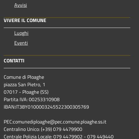
Avvisi
VIVERE IL COMUNE
Luoghi
Eventi
CONTATTI
Comune di Ploaghe
piazza San Pietro, 1
07017 - Ploaghe (SS)
Partita IVA: 00253310908
IBAN:IT38Y0100003245522300305769
PEC:comunediploaghe@pec.comune.ploaghe.ss.it
Centralino Unico: (+39) 079 4479900
Centrale Polizia Locale: 079 4479902 - 079 449440