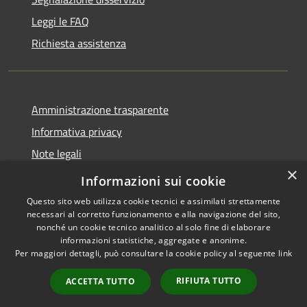
Leggi le FAQ
Richiesta assistenza
Amministrazione trasparente
Informativa privacy
Note legali
×
Dichiarazione di accessibilità
Informazioni sui cookie
Questo sito web utilizza cookie tecnici e assimilati strettamente
necessari al corretto funzionamento e alla navigazione del sito,
nonché un cookie tecnico analitico al solo fine di elaborare
informazioni statistiche, aggregate e anonime.
RSS
Copyright © 2026 • Comune di
Per maggiori dettagli, può consultare la cookie policy al seguente
link
Accessibilità
Ploaghe • Powered by
Privacy
Municipium
Accesso
•
RIFIUTA TUTTO
ACCETTA TUTTO
Cookie
redazione