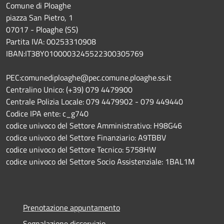
Comune di Ploaghe
piazza San Pietro, 1
07017 - Ploaghe (SS)
Partita IVA: 00253310908
IBAN:IT38Y0100003245522300305769
PEC:comunediploaghe@pec.comune.ploaghe.ss.it
Centralino Unico: (+39) 079 4479900
Centrale Polizia Locale: 079 4479902 - 079 449440
Codice IPA ente: c_g740
codice univoco del Settore Amministrativo: H98G46
codice univoco del Settore Finanziario: A9TBBV
codice univoco del Settore Tecnico: 5758HW
codice univoco del Settore Socio Assistenziale: 1BAL1M
Prenotazione appuntamento
Segnalazione disservizio