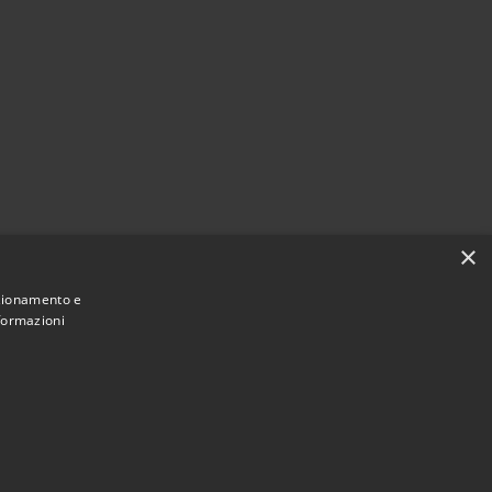
×
nzionamento e
nformazioni
Municipium
Accesso redazione
i Ploaghe • Powered by
•