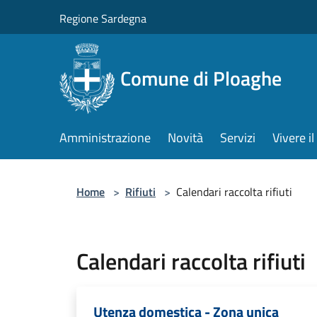
Salta al contenuto principale
Regione Sardegna
Comune di Ploaghe
Amministrazione
Novità
Servizi
Vivere 
Home
>
Rifiuti
>
Calendari raccolta rifiuti
Calendari raccolta rifiuti
Utenza domestica - Zona unica