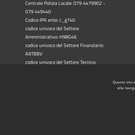
Centrale Polizia Locale: 079 4479902 -
079 449440
Codice IPA ente: c_g740
codice univoco del Settore
Amministrativo: H98G46
codice univoco del Settore Finanziario:
A9TBBV
codice univoco del Settore Tecnico:
5758HW
codice univoco del Settore Socio
Questo sito 
Assistenziale: 1BAL1M
alla navig
RSS
Accessibilità
Privacy
Cookie
Mappa de