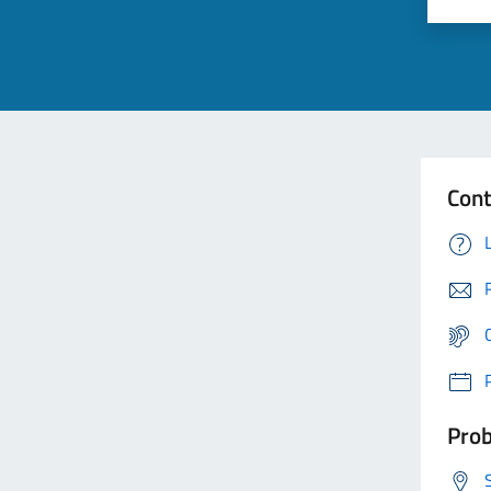
Cont
Prob