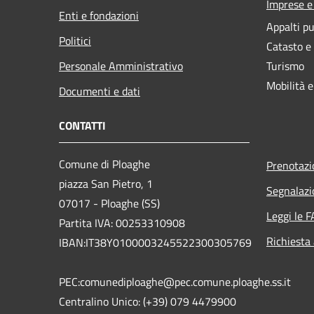
Imprese 
Enti e fondazioni
Appalti pu
Politici
Catasto e
Personale Amministrativo
Turismo
Mobilità e
Documenti e dati
CONTATTI
Comune di Ploaghe
Prenotaz
piazza San Pietro, 1
Segnalazi
07017 - Ploaghe (SS)
Leggi le 
Partita IVA: 00253310908
Richiesta
IBAN:IT38Y0100003245522300305769
PEC:comunediploaghe@pec.comune.ploaghe.ss.it
Centralino Unico: (+39) 079 4479900