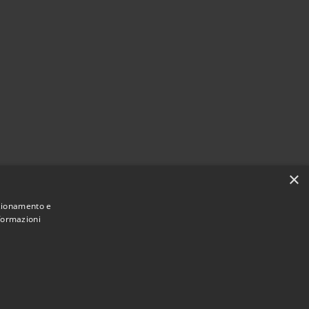
×
nzionamento e
nformazioni
Municipium
Accesso redazione
i Ploaghe • Powered by
•