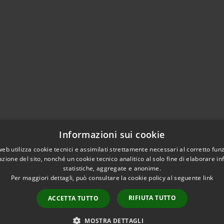
Informazioni sui cookie
web utilizza cookie tecnici e assimilati strettamente necessari al corretto fu
azione del sito, nonché un cookie tecnico analitico al solo fine di elaborare i
statistiche, aggregate e anonime.
Per maggiori dettagli, può consultare la cookie policy al seguente
link
RIFIUTA TUTTO
ACCETTA TUTTO
l sito
Copyright © 2026 • Comune d
MOSTRA DETTAGLI