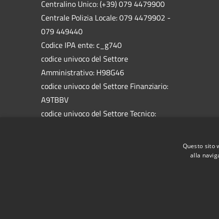
Centralino Unico: (+39) 079 4479900
Centrale Polizia Locale: 079 4479902 -
079 449440
Codice IPA ente: c_g740
codice univoco del Settore
Amministrativo: H98G46
codice univoco del Settore Finanziario:
A9TBBV
codice univoco del Settore Tecnico:
5758HW
codice univoco del Settore Socio
Questo sito 
Assistenziale: 1BAL1M
alla navig
RSS
Accessibilità
Privacy
Cookie
Mappa de