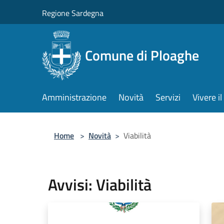
Salta al contenuto principale
Regione Sardegna
Comune di Ploaghe
Amministrazione
Novità
Servizi
Vivere 
Home
>
Novità
>
Viabilità
Avvisi: Viabilità