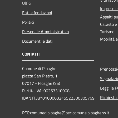
Uffici
Imprese 
Enti e fondazioni
Appalti pu
Politici
Catasto e
Personale Amministrativo
Turismo
Mobilità e
Documenti e dati
CONTATTI
Comune di Ploaghe
Prenotaz
piazza San Pietro, 1
Segnalazi
07017 - Ploaghe (SS)
Leggi le 
Partita IVA: 00253310908
Richiesta
IBAN:IT38Y0100003245522300305769
PEC:comunediploaghe@pec.comune.ploaghe.ss.it