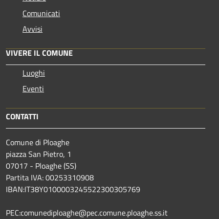
Comunicati
Avvisi
VIVERE IL COMUNE
Luoghi
Eventi
CONTATTI
Comune di Ploaghe
piazza San Pietro, 1
07017 - Ploaghe (SS)
Partita IVA: 00253310908
IBAN:IT38Y0100003245522300305769
PEC:comunediploaghe@pec.comune.ploaghe.ss.it