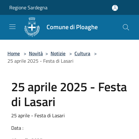
Salta al contenuto principale
Regione Sardegna
Comune di Ploaghe
Home
>
Novità
>
Notizie
>
Cultura
>
25 aprile 2025 - Festa di Lasari
25 aprile 2025 - Festa
di Lasari
25 aprile - Festa di Lasari
Data :