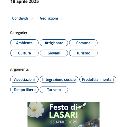
18 aprile 2025
Condividi
Vedi azioni
Categorie:
Ambiente
Artigianato
Comune
Cultura
Giovani
Turismo
Argomenti:
Associazioni
Integrazione sociale
Prodotti alimentari
Tempo libero
Turismo