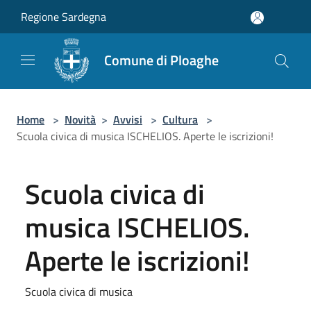
Salta al contenuto principale
Regione Sardegna
Comune di Ploaghe
Home
>
Novità
>
Avvisi
>
Cultura
>
Scuola civica di musica ISCHELIOS. Aperte le iscrizioni!
Scuola civica di
musica ISCHELIOS.
Aperte le iscrizioni!
Scuola civica di musica