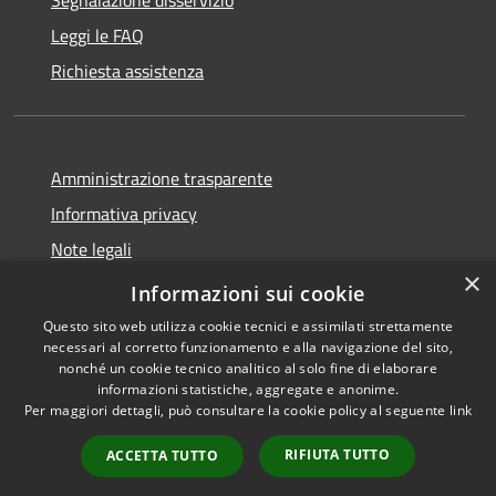
Segnalazione disservizio
Leggi le FAQ
Richiesta assistenza
Amministrazione trasparente
Informativa privacy
Note legali
×
Dichiarazione di accessibilità
Informazioni sui cookie
Questo sito web utilizza cookie tecnici e assimilati strettamente
necessari al corretto funzionamento e alla navigazione del sito,
nonché un cookie tecnico analitico al solo fine di elaborare
informazioni statistiche, aggregate e anonime.
RSS
Copyright © 2026 • Comune di
Per maggiori dettagli, può consultare la cookie policy al seguente
link
Accessibilità
Ploaghe • Powered by
Privacy
Municipium
Accesso
•
RIFIUTA TUTTO
ACCETTA TUTTO
Cookie
redazione