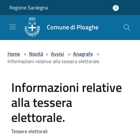
Salta al contenuto principale
Regione Sardegna
Comune di Ploaghe
Home
>
Novità
>
Avvisi
>
Anagrafe
>
Informazioni relative alla tessera elettorale.
Informazioni relative
alla tessera
elettorale.
Tessere elettorali