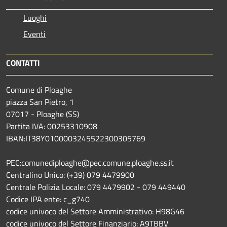
Luoghi
Eventi
CONTATTI
Comune di Ploaghe
piazza San Pietro, 1
07017 - Ploaghe (SS)
Partita IVA: 00253310908
IBAN:IT38Y0100003245522300305769
PEC:comunediploaghe@pec.comune.ploaghe.ss.it
Centralino Unico: (+39) 079 4479900
Centrale Polizia Locale: 079 4479902 - 079 449440
Codice IPA ente: c_g740
codice univoco del Settore Amministrativo: H98G46
codice univoco del Settore Finanziario: A9TBBV