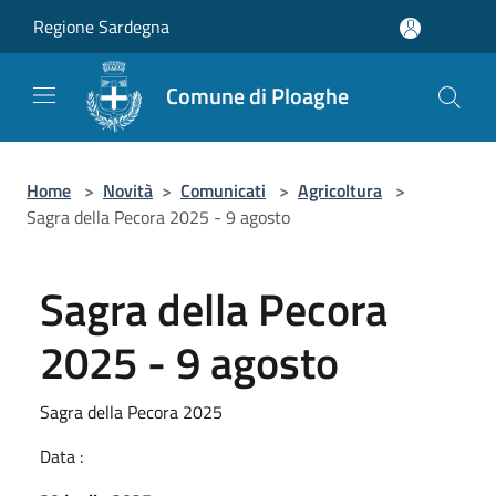
Salta al contenuto principale
Regione Sardegna
Comune di Ploaghe
Home
>
Novità
>
Comunicati
>
Agricoltura
>
Sagra della Pecora 2025 - 9 agosto
Sagra della Pecora
2025 - 9 agosto
Sagra della Pecora 2025
Data :