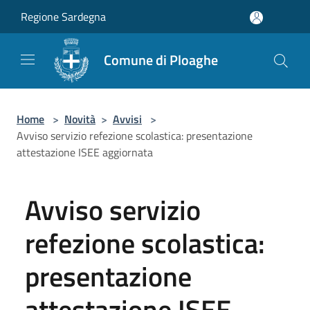
Salta al contenuto principale
Regione Sardegna
Comune di Ploaghe
Home
>
Novità
>
Avvisi
>
Avviso servizio refezione scolastica: presentazione
attestazione ISEE aggiornata
Avviso servizio
refezione scolastica:
presentazione
attestazione ISEE