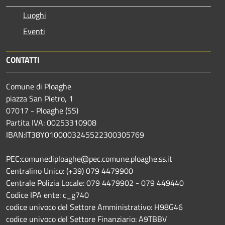
Luoghi
Eventi
CONTATTI
Comune di Ploaghe
piazza San Pietro, 1
07017 - Ploaghe (SS)
Partita IVA: 00253310908
IBAN:IT38Y0100003245522300305769
PEC:comunediploaghe@pec.comune.ploaghe.ss.it
Centralino Unico: (+39) 079 4479900
Centrale Polizia Locale: 079 4479902 - 079 449440
Codice IPA ente: c_g740
codice univoco del Settore Amministrativo: H98G46
codice univoco del Settore Finanziario: A9TBBV