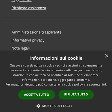
Richiesta assistenza
Amministrazione trasparente
Informativa privacy
Note legali
×
Dichiarazione di accessibilità
Informazioni sui cookie
Questo sito web utilizza cookie tecnici e assimilati strettamente
necessari al corretto funzionamento e alla navigazione del sito,
nonché un cookie tecnico analitico al solo fine di elaborare
informazioni statistiche, aggregate e anonime.
RSS
Copyright © 2026 • Comune di
Per maggiori dettagli, può consultare la cookie policy al seguente
link
Accessibilità
Ploaghe • Powered by
Privacy
Municipium
Accesso
•
RIFIUTA TUTTO
ACCETTA TUTTO
Cookie
redazione
Mappa del sito
MOSTRA DETTAGLI