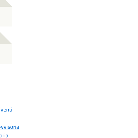
Eventi
ovvisoria
oria