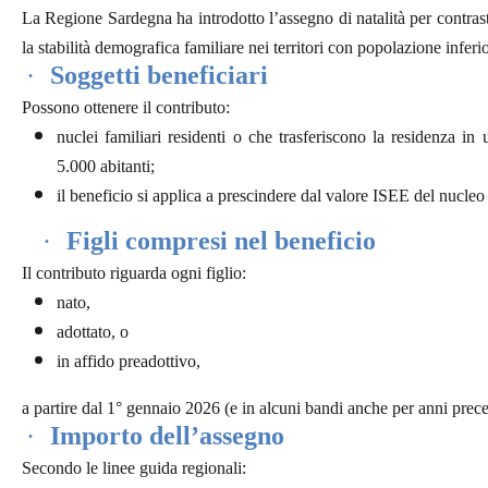
La Regione Sardegna ha introdotto l’assegno di natalità
per contras
la
stabilità demografica familiare
nei territori con popolazione inferio
·
Soggetti beneficiari
Possono ottenere il contributo:
nuclei familiari
residenti
o che
trasferiscono la residenza
in 
5.000 abitanti
;
il beneficio si applica
a prescindere dal valore ISEE
del nucleo 
·
Figli compresi nel beneficio
Il contributo riguarda ogni figlio:
nato
,
adottato
, o
in
affido preadottivo
,
a partire dal
1° gennaio 2026
(e in alcuni bandi anche per anni prec
·
Importo dell’assegno
Secondo le linee guida regionali: