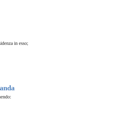
sidenza in esso;
manda
uendo: