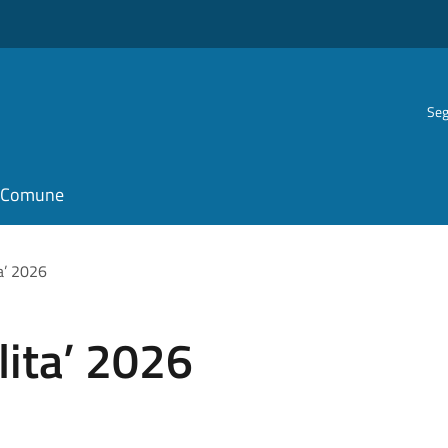
Seg
il Comune
a’ 2026
lita’ 2026