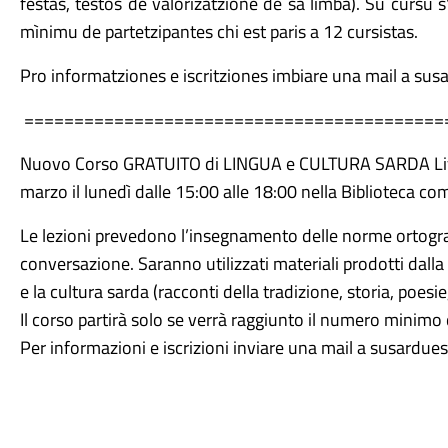
festas, testos de valorizatzione de sa limba). Su cursu 
mìnimu de partetzipantes chi est paris a 12 cursistas.
Pro informatziones e iscritziones imbiare una mail a s
==========================================
Nuovo Corso GRATUITO di LINGUA e CULTURA SARDA Liv
marzo il lunedì dalle 15:00 alle 18:00 nella Biblioteca co
Le lezioni prevedono l’insegnamento delle norme ortograf
conversazione. Saranno utilizzati materiali prodotti dalla 
e la cultura sarda (racconti della tradizione, storia, poesie,
Il corso partirà solo se verrà raggiunto il numero minimo di
Per informazioni e iscrizioni inviare una mail a susard