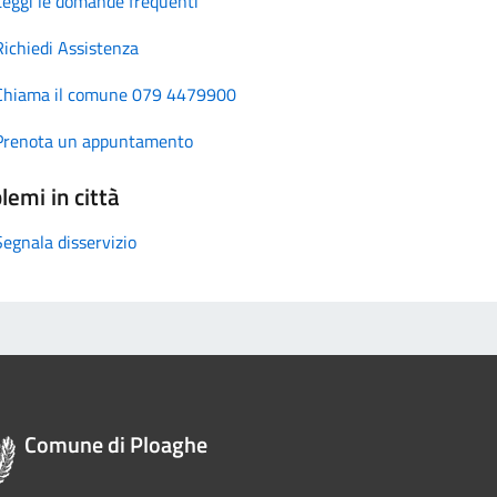
Leggi le domande frequenti
Richiedi Assistenza
Chiama il comune 079 4479900
Prenota un appuntamento
lemi in città
Segnala disservizio
Comune di Ploaghe