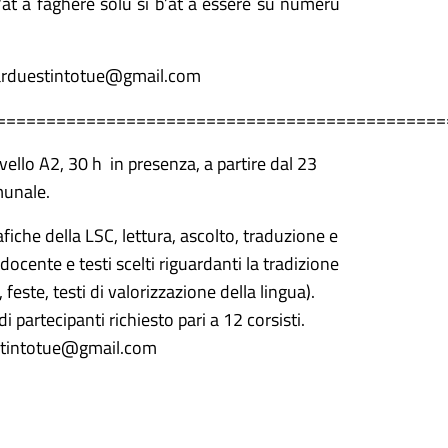
s'at a fàghere solu si b’at a èssere su nùmeru
usarduestintotue@gmail.com
=============================================
ello A2, 30 h
in presenza, a partire dal 23
munale.
iche della LSC, lettura, ascolto, traduzione e
docente e testi scelti riguardanti la tradizione
 feste, testi di valorizzazione della lingua).
 partecipanti richiesto pari a 12 corsisti.
uestintotue@gmail.com