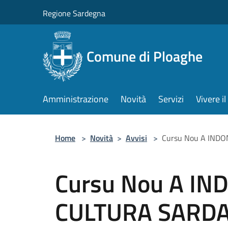
Salta al contenuto principale
Regione Sardegna
Comune di Ploaghe
Amministrazione
Novità
Servizi
Vivere 
Home
>
Novità
>
Avvisi
>
Cursu Nou A INDON
Cursu Nou A IN
CULTURA SARDA 