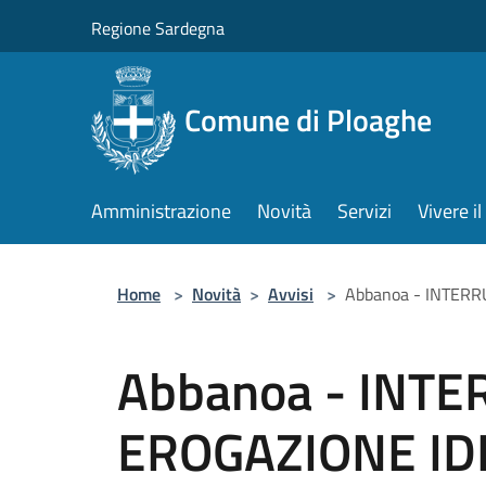
Salta al contenuto principale
Regione Sardegna
Comune di Ploaghe
Amministrazione
Novità
Servizi
Vivere 
Home
>
Novità
>
Avvisi
>
Abbanoa - INTERR
Abbanoa - INT
EROGAZIONE IDR