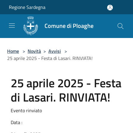
Salta al contenuto principale
Regione Sardegna
Comune di Ploaghe
Home
>
Novità
>
Avvisi
>
25 aprile 2025 - Festa di Lasari. RINVIATA!
25 aprile 2025 - Festa
di Lasari. RINVIATA!
Evento rinviato
Data :