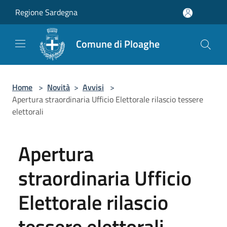
Salta al contenuto principale
Regione Sardegna
Comune di Ploaghe
Home
>
Novità
>
Avvisi
>
Apertura straordinaria Ufficio Elettorale rilascio tessere
elettorali
Apertura
straordinaria Ufficio
Elettorale rilascio
tessere elettorali