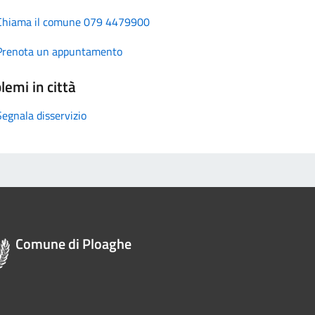
Chiama il comune 079 4479900
Prenota un appuntamento
lemi in città
Segnala disservizio
Comune di Ploaghe