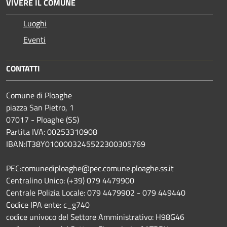
VIVERE IL COMUNE
Luoghi
Eventi
CONTATTI
Comune di Ploaghe
piazza San Pietro, 1
07017 - Ploaghe (SS)
Partita IVA: 00253310908
IBAN:IT38Y0100003245522300305769
PEC:comunediploaghe@pec.comune.ploaghe.ss.it
Centralino Unico: (+39) 079 4479900
Centrale Polizia Locale: 079 4479902 - 079 449440
Codice IPA ente: c_g740
codice univoco del Settore Amministrativo: H98G46