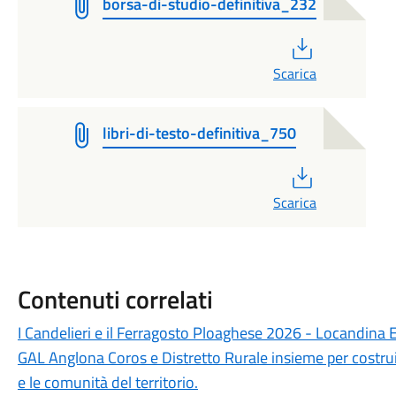
borsa-di-studio-definitiva_232
PDF
Scarica
libri-di-testo-definitiva_750
PDF
Scarica
Contenuti correlati
I Candelieri e il Ferragosto Ploaghese 2026 - Locandina 
GAL Anglona Coros e Distretto Rurale insieme per costru
e le comunità del territorio.