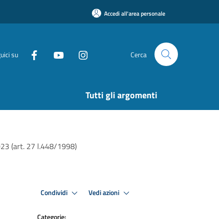
Accedi all'area personale
uici su
Cerca
Tutti gli argomenti
023 (art. 27 l.448/1998)
Condividi
Vedi azioni
Categorie: