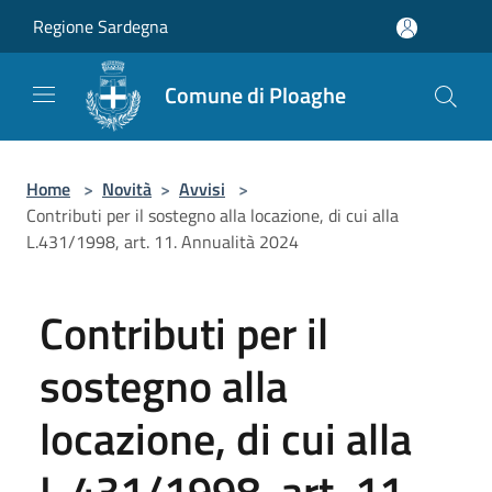
Salta al contenuto principale
Regione Sardegna
Comune di Ploaghe
Home
>
Novità
>
Avvisi
>
Contributi per il sostegno alla locazione, di cui alla
L.431/1998, art. 11. Annualità 2024
Contributi per il
sostegno alla
locazione, di cui alla
L.431/1998, art. 11.