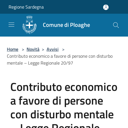
Salta al contenuto principale
Regione Sardegna
Comune di Ploaghe
Home
>
Novità
>
Avvisi
>
Contributo economico a favore di persone con disturbo
mentale – Legge Regionale 20/97
Contributo economico
a favore di persone
con disturbo mentale
– Legge Regionale