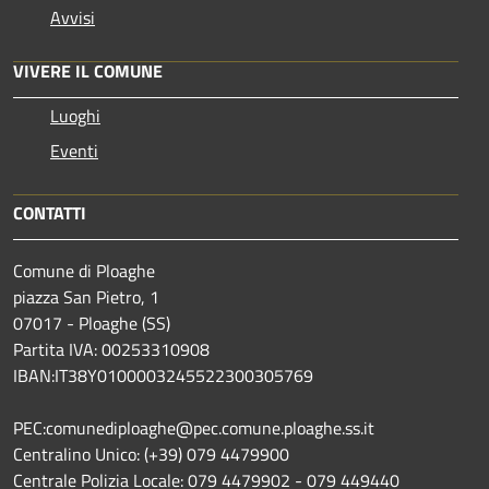
Avvisi
VIVERE IL COMUNE
Luoghi
Eventi
CONTATTI
Comune di Ploaghe
piazza San Pietro, 1
07017 - Ploaghe (SS)
Partita IVA: 00253310908
IBAN:IT38Y0100003245522300305769
PEC:comunediploaghe@pec.comune.ploaghe.ss.it
Centralino Unico: (+39) 079 4479900
Centrale Polizia Locale: 079 4479902 - 079 449440