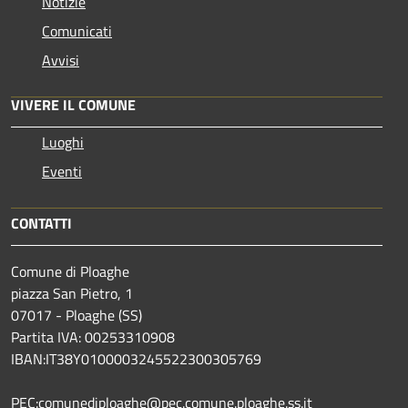
Notizie
Comunicati
Avvisi
VIVERE IL COMUNE
Luoghi
Eventi
CONTATTI
Comune di Ploaghe
piazza San Pietro, 1
07017 - Ploaghe (SS)
Partita IVA: 00253310908
IBAN:IT38Y0100003245522300305769
PEC:comunediploaghe@pec.comune.ploaghe.ss.it