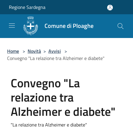
Salta al contenuto principale
Regione Sardegna
Comune di Ploaghe
Home
>
Novità
>
Avvisi
>
Convegno "La relazione tra Alzheimer e diabete"
Convegno "La
relazione tra
Alzheimer e diabete"
"La relazione tra Alzheimer e diabete"