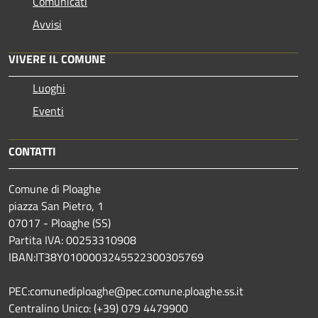
Comunicati
Avvisi
VIVERE IL COMUNE
Luoghi
Eventi
CONTATTI
Comune di Ploaghe
piazza San Pietro, 1
07017 - Ploaghe (SS)
Partita IVA: 00253310908
IBAN:IT38Y0100003245522300305769
PEC:comunediploaghe@pec.comune.ploaghe.ss.it
Centralino Unico: (+39) 079 4479900