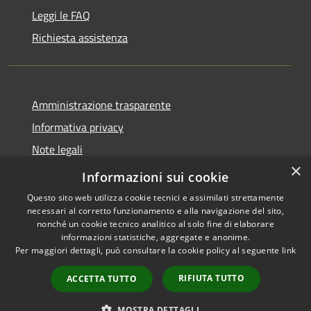
Leggi le FAQ
Richiesta assistenza
Amministrazione trasparente
Informativa privacy
Note legali
×
Dichiarazione di accessibilità
Informazioni sui cookie
Questo sito web utilizza cookie tecnici e assimilati strettamente
necessari al corretto funzionamento e alla navigazione del sito,
nonché un cookie tecnico analitico al solo fine di elaborare
informazioni statistiche, aggregate e anonime.
RSS
Copyright © 2026 • Comune di
Per maggiori dettagli, può consultare la cookie policy al seguente
link
Accessibilità
Ploaghe • Powered by
Privacy
Municipium
Accesso
•
RIFIUTA TUTTO
ACCETTA TUTTO
Cookie
redazione
Mappa del sito
MOSTRA DETTAGLI