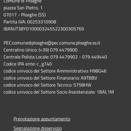
Comune di Ploaghe
piazza San Pietro, 1
07017 - Ploaghe (SS)
Partita IVA: 00253310908
IBAN:IT38Y0100003245522300305769
PEC:comunediploaghe@pec.comune.ploaghe.ss.it
Centralino Unico: (+39) 079 4479900
Centrale Polizia Locale: 079 4479902 - 079 449440
Codice IPA ente: c_g740
codice univoco del Settore Amministrativo: H98G46
codice univoco del Settore Finanziario: A9TBBV
codice univoco del Settore Tecnico: 5758HW
codice univoco del Settore Socio Assistenziale: 1BAL1M
Prenotazione appuntamento
Segnalazione disservizio