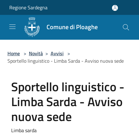
Salta al contenuto principale
Regione Sardegna
Comune di Ploaghe
Home
>
Novità
>
Avvisi
>
Sportello linguistico - Limba Sarda - Avviso nuova sede
Sportello linguistico -
Limba Sarda - Avviso
nuova sede
Limba sarda