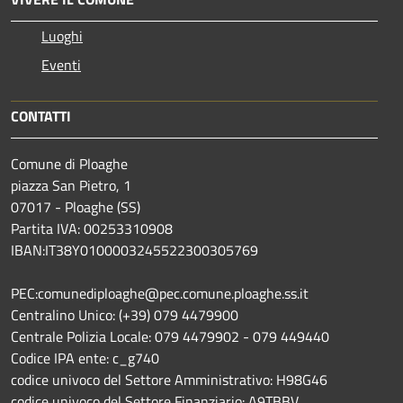
Luoghi
Eventi
CONTATTI
Comune di Ploaghe
piazza San Pietro, 1
07017 - Ploaghe (SS)
Partita IVA: 00253310908
IBAN:IT38Y0100003245522300305769
PEC:comunediploaghe@pec.comune.ploaghe.ss.it
Centralino Unico: (+39) 079 4479900
Centrale Polizia Locale: 079 4479902 - 079 449440
Codice IPA ente: c_g740
codice univoco del Settore Amministrativo: H98G46
codice univoco del Settore Finanziario: A9TBBV