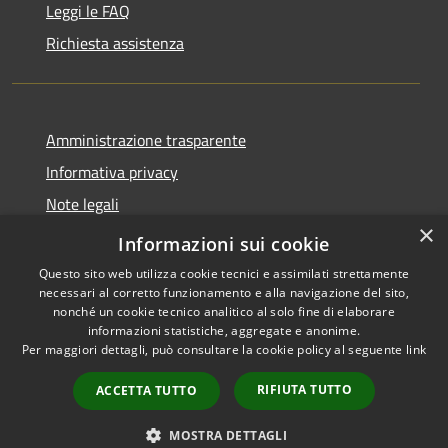
Leggi le FAQ
Richiesta assistenza
Amministrazione trasparente
Informativa privacy
Note legali
×
Dichiarazione di accessibilità
Informazioni sui cookie
Questo sito web utilizza cookie tecnici e assimilati strettamente
necessari al corretto funzionamento e alla navigazione del sito,
nonché un cookie tecnico analitico al solo fine di elaborare
informazioni statistiche, aggregate e anonime.
RSS
Copyright © 2026 • Comune di
Per maggiori dettagli, può consultare la cookie policy al seguente
link
Accessibilità
Ploaghe • Powered by
Privacy
Municipium
Accesso
•
RIFIUTA TUTTO
ACCETTA TUTTO
Cookie
redazione
Mappa del sito
MOSTRA DETTAGLI