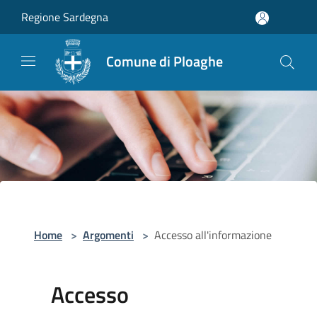
Salta al contenuto principale
Regione Sardegna
Comune di Ploaghe
Home
>
Argomenti
>
Accesso all'informazione
Accesso