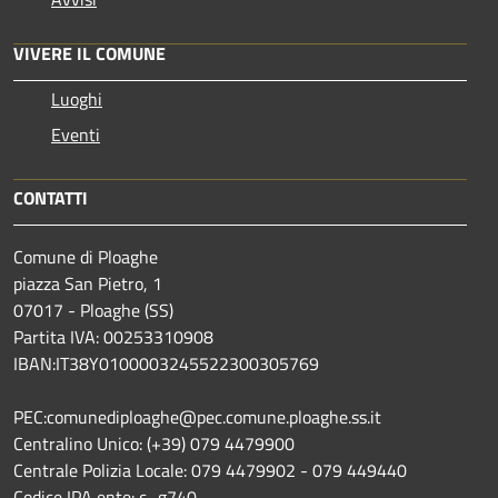
VIVERE IL COMUNE
Luoghi
Eventi
CONTATTI
Comune di Ploaghe
piazza San Pietro, 1
07017 - Ploaghe (SS)
Partita IVA: 00253310908
IBAN:IT38Y0100003245522300305769
PEC:comunediploaghe@pec.comune.ploaghe.ss.it
Centralino Unico: (+39) 079 4479900
Centrale Polizia Locale: 079 4479902 - 079 449440
Codice IPA ente: c_g740