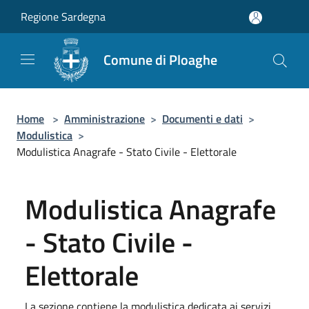
Salta al contenuto principale
Regione Sardegna
Comune di Ploaghe
Home
>
Amministrazione
>
Documenti e dati
>
Modulistica
>
Modulistica Anagrafe - Stato Civile - Elettorale
Modulistica Anagrafe
- Stato Civile -
Elettorale
La sezione contiene la modulistica dedicata ai servizi