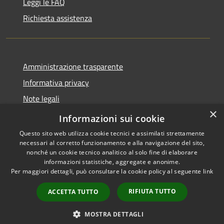
Leggi le FAQ
Richiesta assistenza
Amministrazione trasparente
Informativa privacy
Note legali
×
Dichiarazione di accessibilità
Informazioni sui cookie
Questo sito web utilizza cookie tecnici e assimilati strettamente
necessari al corretto funzionamento e alla navigazione del sito,
nonché un cookie tecnico analitico al solo fine di elaborare
informazioni statistiche, aggregate e anonime.
RSS
Copyright © 2026 • Comune di
Per maggiori dettagli, può consultare la cookie policy al seguente
link
Accessibilità
Ploaghe • Powered by
Privacy
Municipium
Accesso
•
RIFIUTA TUTTO
ACCETTA TUTTO
Cookie
redazione
Mappa del sito
MOSTRA DETTAGLI