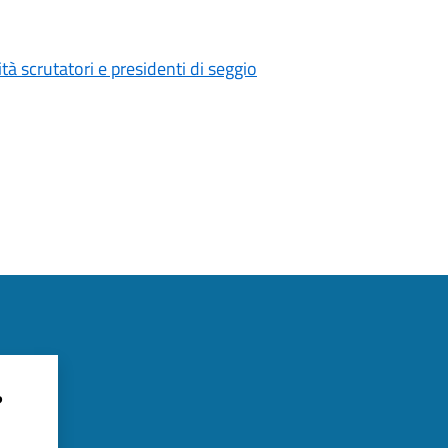
à scrutatori e presidenti di seggio
?