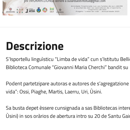
Descrizione
S’Isportellu linguìsticu “Limba de vida” cun s’Istitutu Bel
Biblioteca Comunale “Giovanni Maria Cherchi” bandit su 
Podent partetzipare autoras e autores de s’agregatzion
vida”: Ossi, Piaghe, Martis, Laerru, Uri, Ùsini.
Sa busta depet èssere cunsignada a sas Bibliotecas intere
Ùsini) in sos oràrios de abertura intro su 20 de Santu Gai