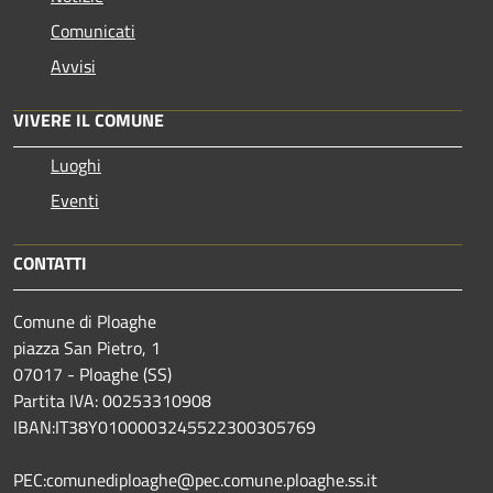
Comunicati
Avvisi
VIVERE IL COMUNE
Luoghi
Eventi
CONTATTI
Comune di Ploaghe
piazza San Pietro, 1
07017 - Ploaghe (SS)
Partita IVA: 00253310908
IBAN:IT38Y0100003245522300305769
PEC:comunediploaghe@pec.comune.ploaghe.ss.it