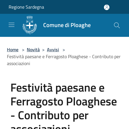
Salta al contenuto principale
Regione Sardegna
Comune di Ploaghe
Home
>
Novità
>
Avvisi
>
Festività paesane e Ferragosto Ploaghese - Contributo per
associazioni
Festività paesane e
Ferragosto Ploaghese
- Contributo per
associazioni