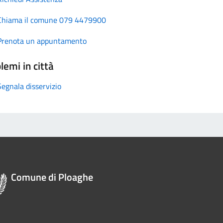
Chiama il comune 079 4479900
Prenota un appuntamento
lemi in città
Segnala disservizio
Comune di Ploaghe