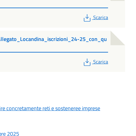
PDF
Scarica
legato_Locandina_iscrizioni_24-25_con_qu
PDF
Scarica
ire concretamente reti e sosteneree imprese
obre 2025