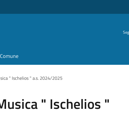
Seg
il Comune
sica " Ischelios " a.s. 2024/2025
Musica " Ischelios "