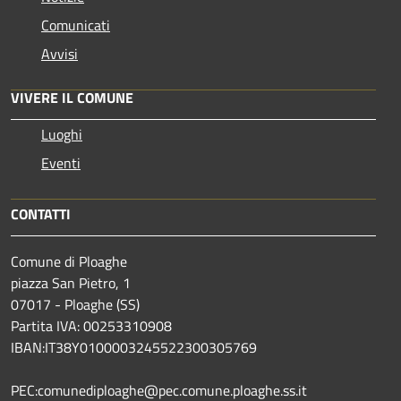
Comunicati
Avvisi
VIVERE IL COMUNE
Luoghi
Eventi
CONTATTI
Comune di Ploaghe
piazza San Pietro, 1
07017 - Ploaghe (SS)
Partita IVA: 00253310908
IBAN:IT38Y0100003245522300305769
PEC:comunediploaghe@pec.comune.ploaghe.ss.it