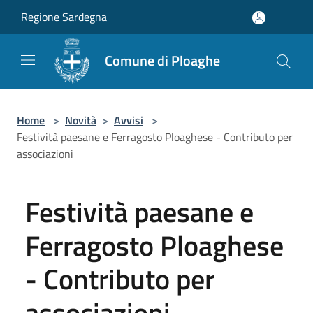
Salta al contenuto principale
Regione Sardegna
Comune di Ploaghe
Home
>
Novità
>
Avvisi
>
Festività paesane e Ferragosto Ploaghese - Contributo per
associazioni
Festività paesane e
Ferragosto Ploaghese
- Contributo per
associazioni