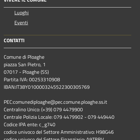
Luoghi
Eventi
CONTATTI
Comune di Ploaghe
piazza San Pietro, 1
07017 - Ploaghe (SS)
Partita IVA: 00253310908
IBAN:IT38Y0100003245522300305769
PEC:comunediploaghe@pec.comune.ploaghe.ss.it
Centralino Unico: (+39) 079 4479900
Centrale Polizia Locale: 079 4479902 - 079 449440
Codice IPA ente: c_g740
codice univoco del Settore Amministrativo: H98G46
codice univoco del Settore Finanziario: A9TBBV