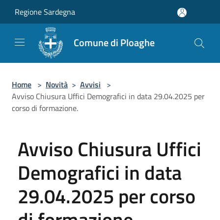
Salta al contenuto principale
Regione Sardegna
Comune di Ploaghe
Home
>
Novità
>
Avvisi
>
Avviso Chiusura Uffici Demografici in data 29.04.2025 per
corso di formazione.
Avviso Chiusura Uffici
Demografici in data
29.04.2025 per corso
di formazione.