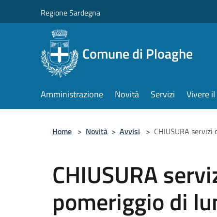
Salta al contenuto principale
Regione Sardegna
Comune di Ploaghe
Amministrazione
Novità
Servizi
Vivere 
Home
>
Novità
>
Avvisi
>
CHIUSURA servizi d
CHIUSURA serviz
pomeriggio di l