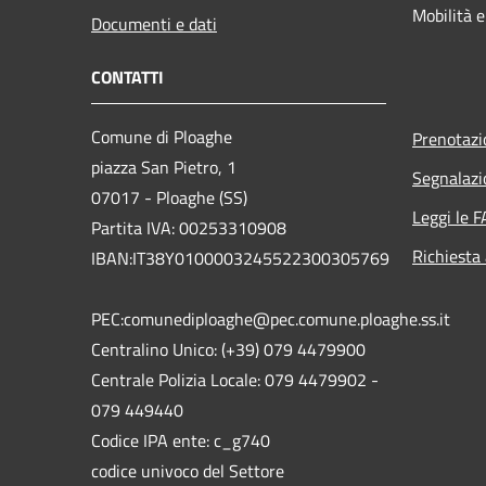
Mobilità e
Documenti e dati
CONTATTI
Comune di Ploaghe
Prenotaz
piazza San Pietro, 1
Segnalazi
07017 - Ploaghe (SS)
Leggi le 
Partita IVA: 00253310908
Richiesta
IBAN:IT38Y0100003245522300305769
PEC:comunediploaghe@pec.comune.ploaghe.ss.it
Centralino Unico: (+39) 079 4479900
Centrale Polizia Locale: 079 4479902 -
079 449440
Codice IPA ente: c_g740
codice univoco del Settore