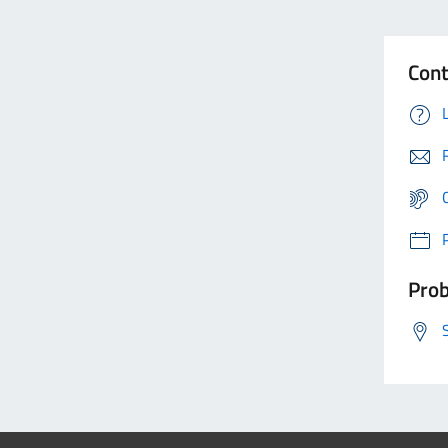
Cont
Prob