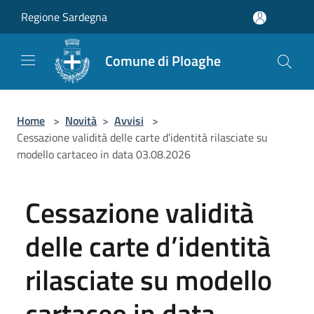
Salta al contenuto principale
Regione Sardegna
Comune di Ploaghe
Home
>
Novità
>
Avvisi
>
Cessazione validità delle carte d’identità rilasciate su
modello cartaceo in data 03.08.2026
Cessazione validità
delle carte d’identità
rilasciate su modello
cartaceo in data