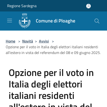
Salta al contenuto principale
Regione Sardegna
Comune di Ploaghe
Home
>
Novità
>
Avvisi
>
Opzione per il voto in Italia degli elettori italiani residenti
all'estero in vista del referendum del 08 e 09 giugno 2025.
Opzione per il voto in
Italia degli elettori
italiani residenti
all'estero in vista del