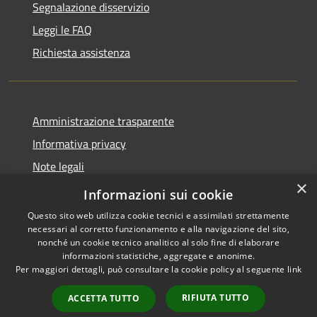
Segnalazione disservizio
Leggi le FAQ
Richiesta assistenza
Amministrazione trasparente
Informativa privacy
Note legali
×
Dichiarazione di accessibilità
Informazioni sui cookie
Questo sito web utilizza cookie tecnici e assimilati strettamente
necessari al corretto funzionamento e alla navigazione del sito,
nonché un cookie tecnico analitico al solo fine di elaborare
informazioni statistiche, aggregate e anonime.
RSS
Copyright © 2026 • Comune di
Per maggiori dettagli, può consultare la cookie policy al seguente
link
Accessibilità
Ploaghe • Powered by
Privacy
Municipium
Accesso
•
RIFIUTA TUTTO
ACCETTA TUTTO
Cookie
redazione