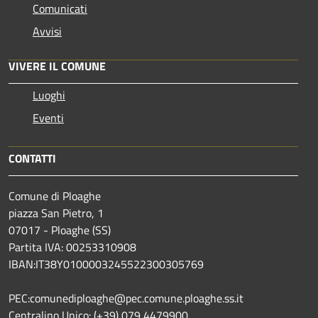
Comunicati
Avvisi
VIVERE IL COMUNE
Luoghi
Eventi
CONTATTI
Comune di Ploaghe
piazza San Pietro, 1
07017 - Ploaghe (SS)
Partita IVA: 00253310908
IBAN:IT38Y0100003245522300305769
PEC:comunediploaghe@pec.comune.ploaghe.ss.it
Centralino Unico: (+39) 079 4479900