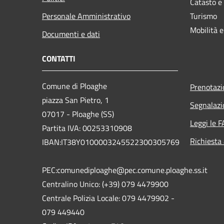
Catasto e
Personale Amministrativo
Turismo
Mobilità e
Documenti e dati
CONTATTI
Comune di Ploaghe
Prenotaz
piazza San Pietro, 1
Segnalazi
07017 - Ploaghe (SS)
Leggi le 
Partita IVA: 00253310908
Richiesta
IBAN:IT38Y0100003245522300305769
PEC:comunediploaghe@pec.comune.ploaghe.ss.it
Centralino Unico: (+39) 079 4479900
Centrale Polizia Locale: 079 4479902 -
079 449440