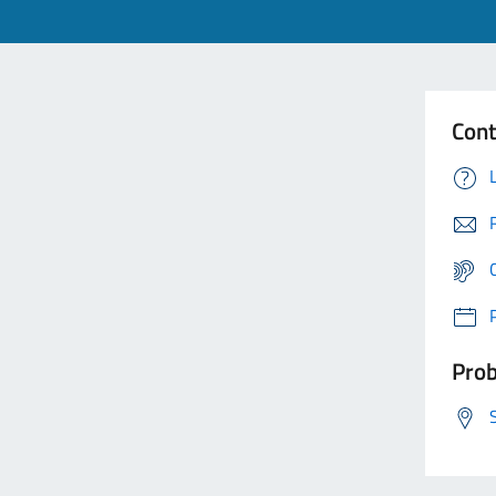
Cont
Prob