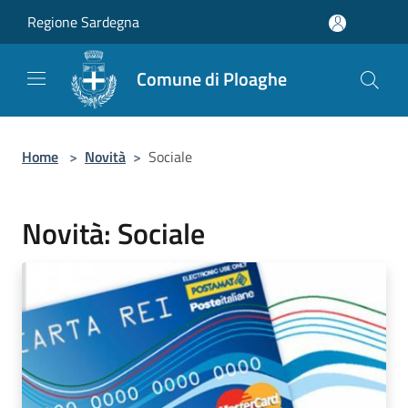
Salta al contenuto principale
Regione Sardegna
Comune di Ploaghe
Home
>
Novità
>
Sociale
Novità: Sociale