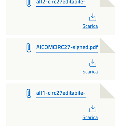
all2-circ27editabile-
PDF
Scarica
AICOMCIRC27-signed.pdf
PDF
Scarica
all1-circ27editabile-
PDF
Scarica